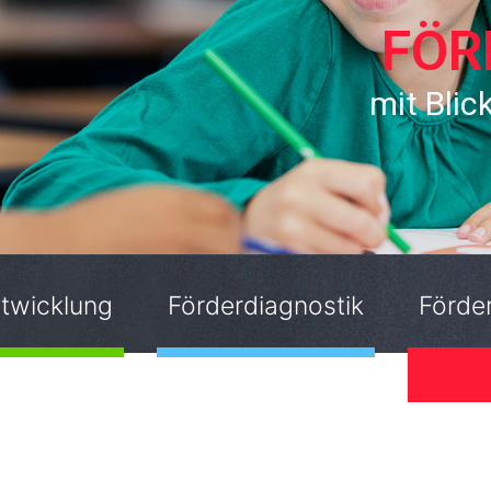
FÖR
mit Blic
twicklung
Förderdiagnostik
Förder