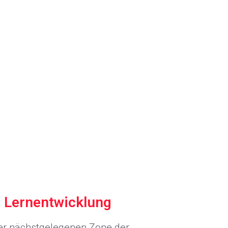
 Lernentwicklung
er nächstgelegenen Zone der