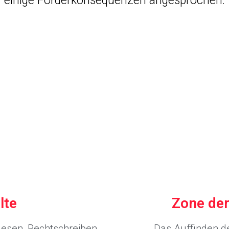
einige Förderkonsequenzen angesprochen.
lte
Zone der
Lesen, Rechtschreiben
Das Auffinden d