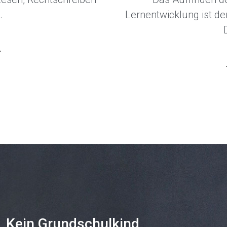
.
Lernentwicklung ist d
u
Kein Grundschulkind