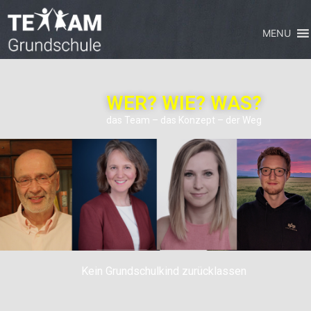
MENU
WER? WIE? WAS?
das Team – das Konzept – der Weg
Kein Grundschulkind zurücklassen