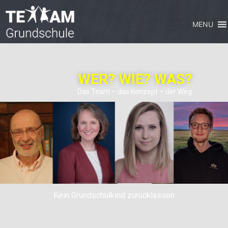
MENU
WER? WIE? WAS?
Das Team – das Konzept – der Weg
Kein Grundschulkind zurücklassen